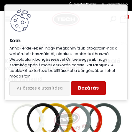
Bejelentkezés
Regisztráció
0
Központosító gyűrű
Kezdőlap
KÖZPONTOSÍTÓ GYŰRŰK
Annak érdekében, hogy megkönnyítsük látogatóinknak a
webáruház használatát, oldalunk cookie-kat használ.
Weboldalunk böngészésével Ön beleegyezik, hogy
Központosító gyűrű 68 mm-ről szűkülő
számítógépén / mobil eszközén cookie-kat tároljunk. A
választható belső méretre
cookie-khoz tartozó beállításokat a böngészőben lehet
módosítani.
Tehermentesítő
Bezárás
Az összes elutasítása