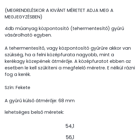
(MEGRENDELÉSKOR A KIVÁNT MÉRETET ADJA MEG A
MEGJEGYZÉSBEN)
4db műanyag központosító (tehermentesítő) gyűrű
vásárolható egyben.
A tehermentesítő, vagy központosító gyűrűre akkor van
szükség, ha a felni középfurata nagyobb, mint a
kerékagy közepének átmérője. A középfuratot ebben az
esetben le kell szűkíteni a megfelelő méretre. E nélkül rázni
fog a kerék.
Szín: Fekete
A gyűrű külső átmérője: 68 mm
lehetséges belső méretek:
54,1
56,1