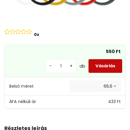
0x
550 Ft
-
+
db
Belső méret
66,6
433 Ft
Részletes leírás