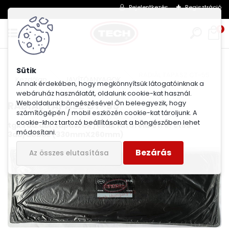
Bejelentkezés
Regisztráció
0
RADIÁL TAPASZ CT-55
Kezdőlap
JAVÍTÓANYAGOK
Annak érdekében, hogy megkönnyítsük látogatóinknak a
webáruház használatát, oldalunk cookie-kat használ.
Weboldalunk böngészésével Ön beleegyezik, hogy
RADIÁL TAPASZ CT-55
számítógépén / mobil eszközén cookie-kat tároljunk. A
cookie-khoz tartozó beállításokat a böngészőben lehet
tgk.rad.abr.tapaszok /csak futófelületre! ct55
módosítani.
3db/doboz (330mmX260mm)
Bezárás
Az összes elutasítása