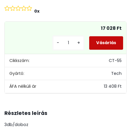
0x
17 028 Ft
-
+
Cikkszám:
CT-55
Gyártó:
Tech
13 408 Ft
Részletes leírás
3db/doboz