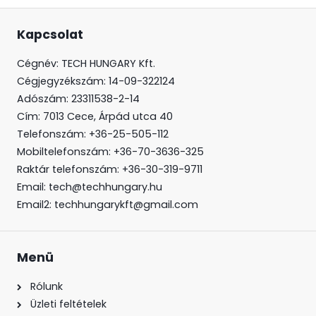
Kapcsolat
Cégnév: TECH HUNGARY Kft.
Cégjegyzékszám:
14-09-322124
Adószám: 23311538-2-14
Cím:
7013 Cece, Árpád utca 40
Telefonszám:
+36-25-505-112
Mobiltelefonszám:
+36-70-3636-325
Raktár telefonszám:
+36-30-319-9711
Email:
tech@techhungary.hu
Email2:
techhungarykft@gmail.com
Menü
Rólunk
Üzleti feltételek