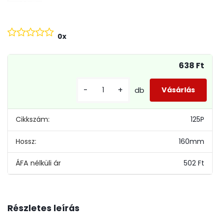
0x
638 Ft
-
+
db
Cikkszám:
125P
Hossz:
160mm
502 Ft
Részletes leírás