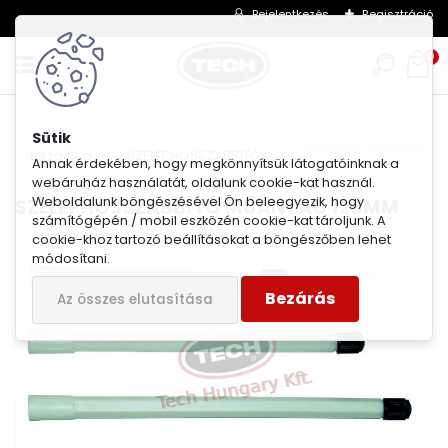
Bejelentkezés
Regisztráció
0
SZELEPHOSSZABBÍTÓ 
Kezdőlap
SZELEPHOSSZABBÍTÓK
Annak érdekében, hogy megkönnyítsük látogatóinknak a
webáruház használatát, oldalunk cookie-kat használ.
Weboldalunk böngészésével Ön beleegyezik, hogy
SZELEPHOSSZABBÍTÓ MŰANYAG 125MM
számítógépén / mobil eszközén cookie-kat tároljunk. A
cookie-khoz tartozó beállításokat a böngészőben lehet
módosítani.
Bezárás
Az összes elutasítása